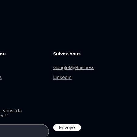
nu
Suivez-nous
GoogleMyBuisness
s
Linkedin
-vous à la
r !
Envoyé